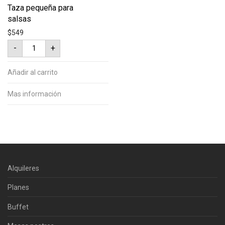
Taza pequeña para
salsas
$
549
Taza
-
+
pequeña
para
salsas
cantidad
Añadir al carrito
Mas información
Alquileres
Planes
Buffet