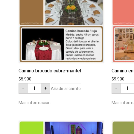
Camino brocado cubre-mantel
Camino en
$
5.900
$
9.900
Camino
Camin
-
+
-
Añadir al carrito
brocado
en
cubre-
yute
mantel
cantid
cantidad
Mas información
Mas inform