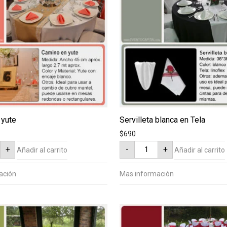
 yute
Servilleta blanca en Tela
$
690
o
Servilleta
+
-
+
Añadir al carrito
Añadir al carrito
blanca
en
ad
Tela
cantidad
ación
Mas información