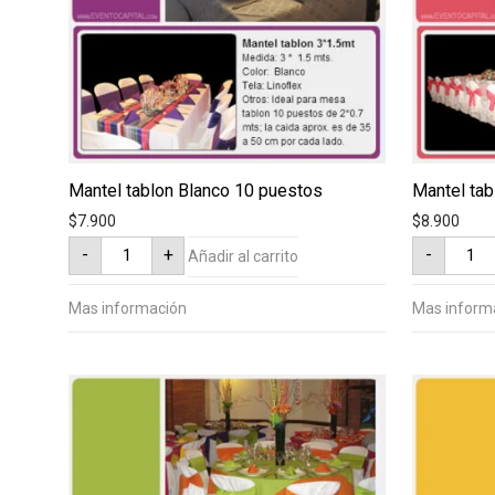
Mantel tablon Blanco 10 puestos
Mantel tab
$
7.900
$
8.900
Mantel
Mantel
-
+
-
Añadir al carrito
tablon
tablon
Blanco
de
10
color
puestos
10
Mas información
Mas inform
cantidad
puesto
cantid