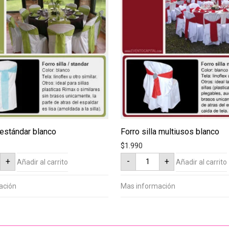
a estándar blanco
Forro silla multiusos blanco
$
1.990
Forro
+
-
+
Añadir al carrito
Añadir al carrito
silla
ar
multiusos
blanco
ad
cantidad
ación
Mas información