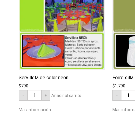
Servilleta de color neón
Forro sill
$
790
$
1.790
Servilleta
Forro
-
+
-
Añadir al carrito
de
silla
color
estánd
neón
blanco
cantidad
cantid
Mas información
Mas inform