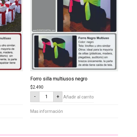
Forro silla multiusos negro
$
2.490
Forro
-
+
Añadir al carrito
silla
multiusos
negro
cantidad
Mas información