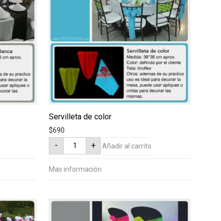
Servilleta de color
$
690
Servilleta
-
+
Añadir al carrito
de
color
cantidad
Mas información