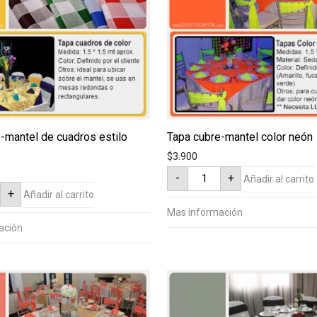
-mantel de cuadros estilo
Tapa cubre-mantel color neón
$
3.900
Tapa
-
+
Añadir al carrito
cubre-
mantel
+
Añadir al carrito
color
neón
Mas información
cantidad
s
ación
ad