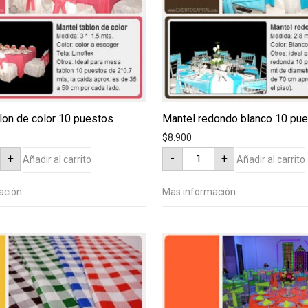
lon de color 10 puestos
Mantel redondo blanco 10 pu
$
8.900
Mantel
+
-
+
Añadir al carrito
Añadir al carrito
redondo
blanco
10
puestos
ación
Mas información
s
cantidad
ad