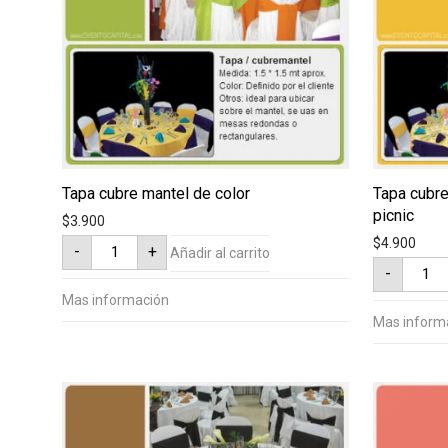
Tapa cubre mantel de color
Tapa cubre
picnic
$
3.900
Tapa
$
4.900
-
+
Añadir al carrito
cubre
Tapa
mantel
-
cubre-
de
mantel
color
Mas información
de
cantidad
cuadro
Mas inform
estilo
picnic
cantid