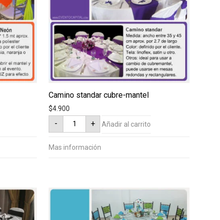
Camino standar cubre-mantel
$
4.900
Camino
-
+
Añadir al carrito
standar
cubre-
mantel
cantidad
Mas información