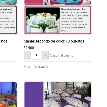
estos
Mantel redondo de color 10 puestos
$
9.900
Mantel
-
+
Añadir al carrito
redondo
de
color
10
Mas información
puestos
cantidad