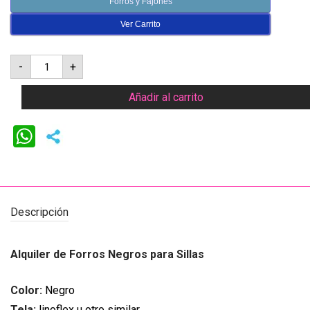
Forros y Fajones
Ver Carrito
Forro
-
+
silla
multiusos
negro
Añadir al carrito
cantidad
WhatsApp
Descripción
Alquiler de Forros Negros para Sillas
Color:
Negro
T
ela:
linoflex u otro similar.