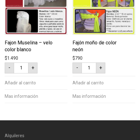
Fajon Muselina – velo
Fajón moño de color
color blanco
neón
$
1.490
$
790
Fajon
Fajón
-
+
-
+
Muselina
moño
-
de
velo
color
color
neón
Añadir al carrito
Añadir al carrito
blanco
cantidad
cantidad
Mas información
Mas información
Alquileres