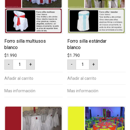
Forro silla multiusos
Forro silla estándar
blanco
blanco
$
1.990
$
1.790
Forro
Forro
-
+
-
+
silla
silla
multiusos
estándar
blanco
blanco
cantidad
cantidad
Añadir al carrito
Añadir al carrito
Mas información
Mas información