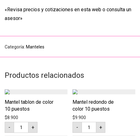
«Revisa precios y cotizaciones en esta web o consulta un
asesor»
Categoría:
Manteles
Productos relacionados
Mantel tablon de color
Mantel redondo de
10 puestos
color 10 puestos
$
8.900
$
9.900
Mantel
Mantel
-
+
-
+
tablon
redondo
de
de
color
color