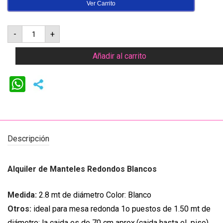
Ver Carrito
Mantel
-
+
redondo
blanco
10
Añadir al carrito
puestos
cantidad
WhatsApp
Descripción
Alquiler de Manteles Redondos Blancos
Medida:
2.8 mt de diámetro Color: Blanco
Otros:
ideal para mesa redonda 1o puestos de 1.50 mt de
diámetro; la caida es de 70 cm aprox.(caida hasta el piso).