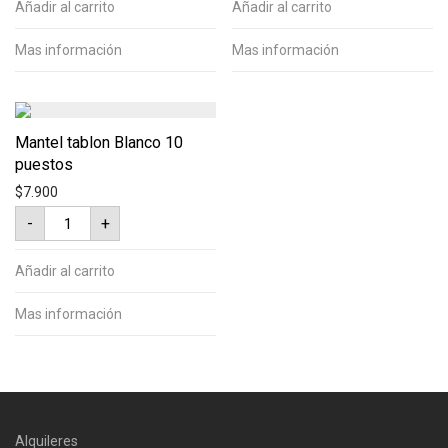
10
10
Añadir al carrito
Añadir al carrito
puestos
puestos
cantidad
cantidad
Mas información
Mas información
Mantel tablon Blanco 10
puestos
$
7.900
Mantel
-
+
tablon
Blanco
10
puestos
Añadir al carrito
cantidad
Mas información
Alquileres