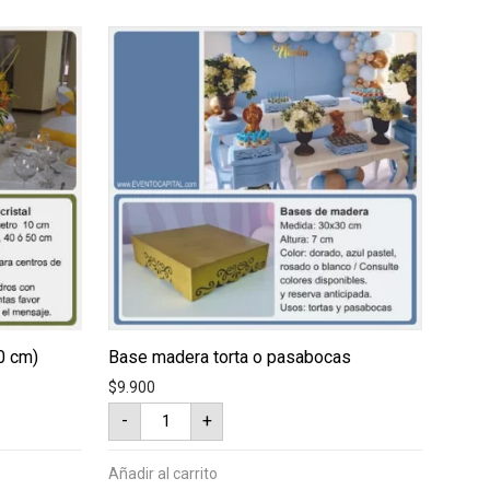
40 cm)
Base madera torta o pasabocas
$
9.900
Base
-
+
madera
torta
o
pasabocas
Añadir al carrito
cantidad