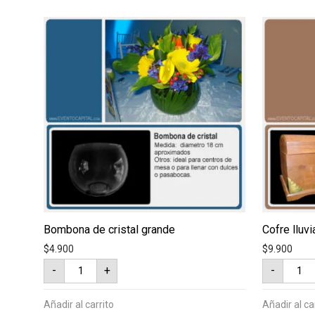
Bombona de cristal grande
Cofre lluv
$
4.900
$
9.900
Bombona
Cofre
-
+
-
de
lluvia
cristal
de
grande
sobres
cantidad
cantid
Añadir al carrito
Añadir al ca