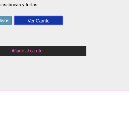
pasabocas y tortas
tivos
Ver Carrito
Añadir al carrito
App