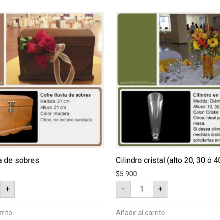
ia de sobres
Cilindro cristal (alto 20, 30 ó 
$
5.900
Cilindro
+
-
+
cristal
(alto
20,
ad
30
rrito
Añadir al carrito
ó