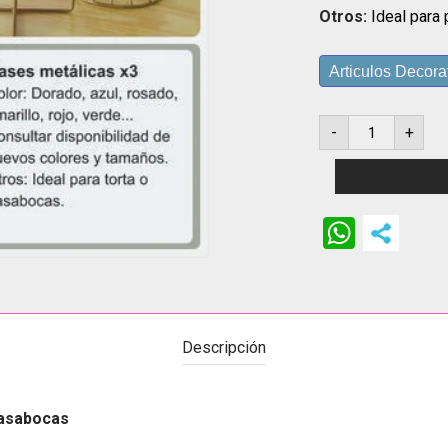
Otros:
Ideal para 
Articulos Decora
Base
-
+
de
lujo
x1
-
torta
o
pasabocas
Whats
cantidad
Descripción
 pasabocas