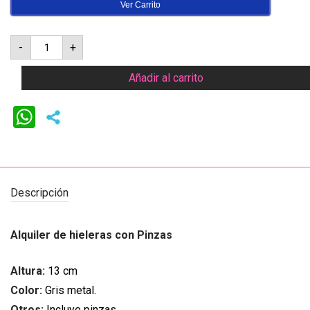
Ver Carrito
Hielera
-
+
con
pinza
para
Añadir al carrito
menaje
de
servicio
cantidad
WhatsApp
Descripción
Alquiler de hieleras con Pinzas
Altura:
13 cm
Color:
Gris metal.
Otros:
Incluye pinzas