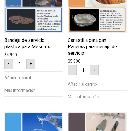
Bandeja de servicio
Canastilla para pan –
plástica para Meseros
Paneras para menaje de
servicio
$
4.900
Bandeja
$
5.900
-
+
de
Canastilla
servicio
-
+
para
plástica
pan
para
Añadir al carrito
-
Meseros
Paneras
Añadir al carrito
cantidad
para
Mas información
menaje
de
Mas información
servicio
cantidad