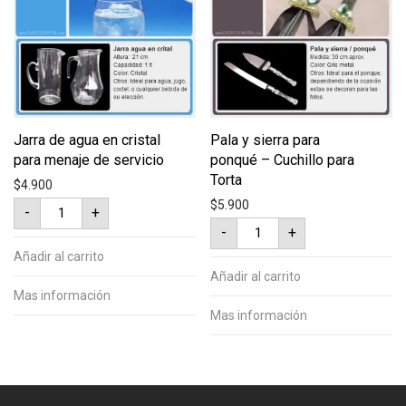
Jarra de agua en cristal
Pala y sierra para
para menaje de servicio
ponqué – Cuchillo para
Torta
$
4.900
Jarra
$
5.900
-
+
de
Pala
agua
-
+
y
en
sierra
cristal
Añadir al carrito
para
para
ponqué
Añadir al carrito
menaje
-
de
Mas información
Cuchillo
servicio
para
Mas información
cantidad
Torta
cantidad