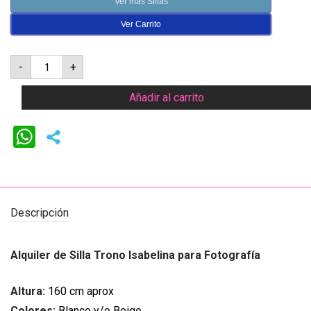
Ver más Sillas
Ver Carrito
Silla
-
+
trono
Isabelina
Alta
Añadir al carrito
cantidad
WhatsApp
Descripción
Alquiler de Silla Trono Isabelina para Fotografía
Altura:
160 cm aprox
Colores:
Blanco y/o Beige.