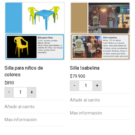
Silla para niños de
Silla Isabelina
colores
$
79.900
Silla
$
890
-
+
Isabelina
Silla
cantidad
-
+
para
niños
Añadir al carrito
de
colores
Añadir al carrito
cantidad
Mas información
Mas información