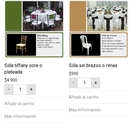
Silla tiffany ocre o
Silla sin brazos o rimax
plateada
$
990
Silla
$
4.900
-
+
sin
Silla
brazos
-
+
tiffany
o
ocre
rimax
Añadir al carrito
o
cantidad
plateada
Añadir al carrito
cantidad
Mas información
Mas información